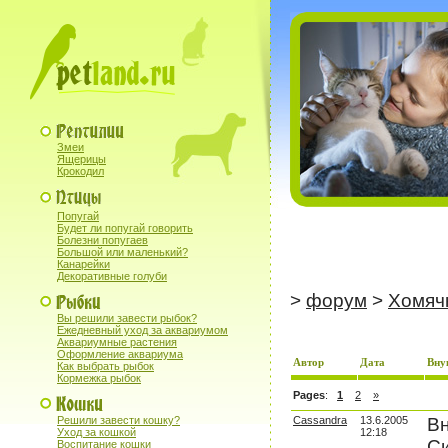
Змеи
Ящерицы
Крокодил
Попугай
Будет ли попугай говорить
Болезни попугаев
Большой или маленький?
Канарейки
Декоративные голуби
>
форум
>
Хомяч
Вы решили завести рыбок?
Ежедневный уход за аквариумом
Аквариумные растения
Оформление аквариума
Автор
Дата
Вну
Как выбрать рыбок
Кормежка рыбок
Pages
:
1
2
»
Решили завести кошку?
Cassandra
13.6.2005
Вн
Уход за кошкой
12:18
Си
Воспитание кошки