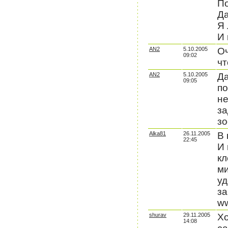
По
Да
Я 
И 
AN2
5.10.2005
Оч
09:02
чт
AN2
5.10.2005
Да
09:05
по
не
за
зо
Alka81
26.11.2005
В 
22:45
И 
кл
ми
уд
за
ww
shurav
29.11.2005
Хо
14:08