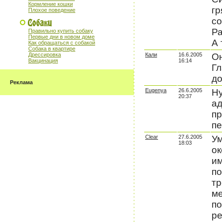
Кормление кошки
гр
Плохое поведение
со
Ра
Правильно купить собаку
Первые дни в новом доме
А 
Как обращаться с собакой
Собака в квартире
Дрессировка
Кали
16.6.2005
Он
Вакцинация
16:14
Гл
до
Реклама
Eugenya
26.6.2005
Ну
20:37
ад
пр
пе
Clear
27.6.2005
Ум
18:03
ок
им
по
тр
ме
по
ре