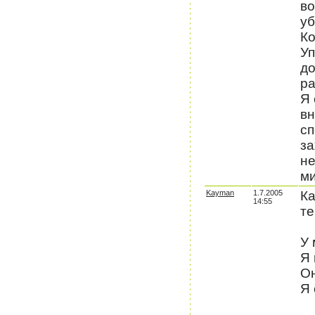
во
уб
Ко
Уп
до
ра
Я 
вн
сп
за
не
м
Kayman
1.7.2005
Ка
14:55
те
У 
Я 
Он
Я 