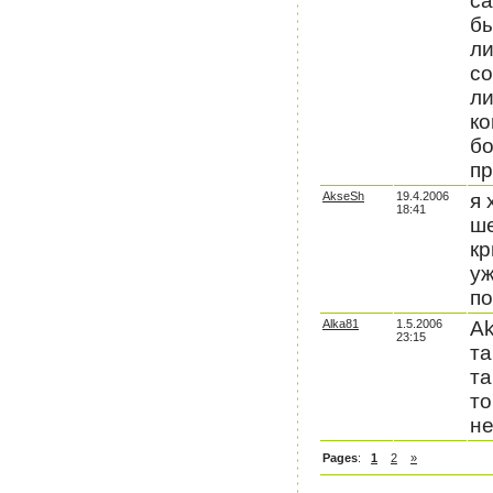
са
бы
ли
со
ли
ко
бо
пр
AkseSh
19.4.2006
я 
18:41
ше
кр
уж
по
Alka81
1.5.2006
Ak
23:15
та
та
то
не
Pages
:
1
2
»