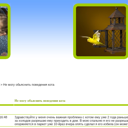
> Не могу обьяснить поведения кота
Не могу обьяснить поведения кота
16:48
Здравствуйте у меня очень важная проблема с котом ему уже 2 года раньше
за холодов разрешаю ему приходить в дом. В мою спальню я его не разрешаю
опоржняется в паркет уже 10-йраз вчера опять сделал я его избила (он может в