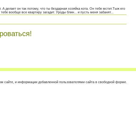
. А делает он так потому, что ты бездарная хозяйка кота. Он тебе мстит.Тыж его
ебе вообще все квартиру загадит. Уроды блин... и пусть меня забанят...
роваться!
этом сайте, и информации добавленной пользователями сайта в свободной форме.