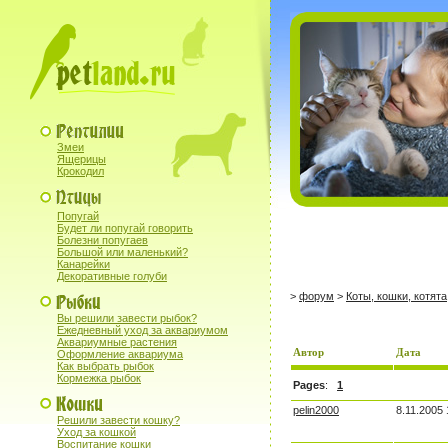
Змеи
Ящерицы
Крокодил
Попугай
Будет ли попугай говорить
Болезни попугаев
Большой или маленький?
Канарейки
Декоративные голуби
>
форум
>
Коты, кошки, котята
Вы решили завести рыбок?
Ежедневный уход за аквариумом
Аквариумные растения
Автор
Дата
Оформление аквариума
Как выбрать рыбок
Кормежка рыбок
Pages
:
1
pelin2000
8.11.2005 
Решили завести кошку?
Уход за кошкой
Воспитание кошки