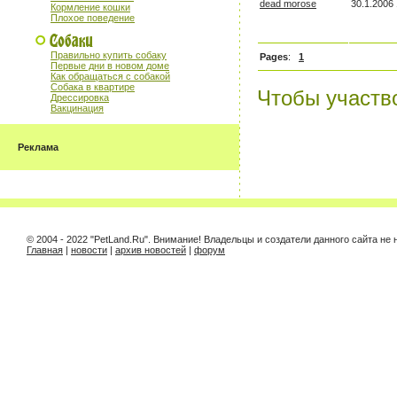
dead morose
30.1.2006 
Кормление кошки
Плохое поведение
Правильно купить собаку
Pages
:
1
Первые дни в новом доме
Как обращаться с собакой
Собака в квартире
Чтобы участв
Дрессировка
Вакцинация
Реклама
© 2004 - 2022 "PetLand.Ru". Внимание! Владельцы и создатели данного сайта н
Главная
|
новости
|
архив новостей
|
форум