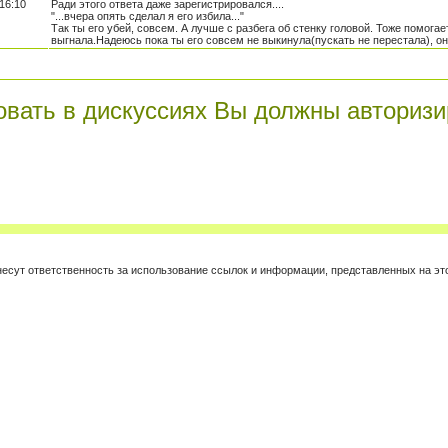
16:10
Ради этого ответа даже зарегистрировался....
"...вчера опять сделал я его избила..."
Так ты его убей, совсем. А лучше с разбега об стенку головой. Тоже помогает
выгнала.Надеюсь пока ты его совсем не выкинула(пускать не перестала), он т
овать в дискуссиях Вы должны авторизи
е несут ответственность за использование ссылок и информации, представленных на 