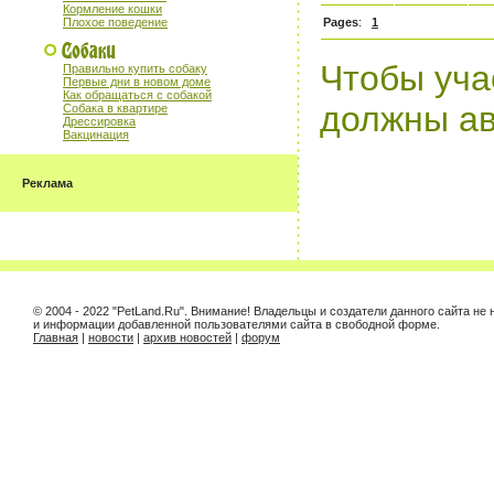
Кормление кошки
Плохое поведение
Pages
:
1
Чтобы уча
Правильно купить собаку
Первые дни в новом доме
Как обращаться с собакой
должны ав
Собака в квартире
Дрессировка
Вакцинация
Реклама
© 2004 - 2022 "PetLand.Ru". Внимание! Владельцы и создатели данного сайта не
и информации добавленной пользователями сайта в свободной форме.
Главная
|
новости
|
архив новостей
|
форум