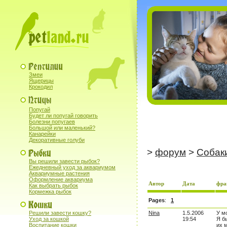
Змеи
Ящерицы
Крокодил
Попугай
Будет ли попугай говорить
Болезни попугаев
Большой или маленький?
Канарейки
Декоративные голуби
>
форум
>
Собак
Вы решили завести рыбок?
Ежедневный уход за аквариумом
Аквариумные растения
Оформление аквариума
Автор
Дата
фра
Как выбрать рыбок
Кормежка рыбок
Pages
:
1
Решили завести кошку?
Nina
1.5.2006
У м
Уход за кошкой
19:54
Я б
Воспитание кошки
их 